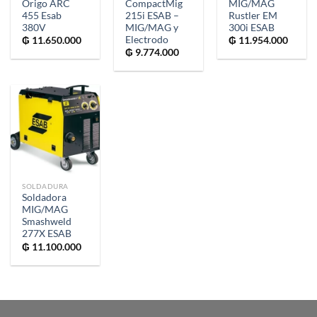
Origo ARC
CompactMig
MIG/MAG
455 Esab
215i ESAB –
Rustler EM
380V
MIG/MAG y
300i ESAB
Electrodo
₲
11.650.000
₲
11.954.000
₲
9.774.000
SOLDADURA
Soldadora
MIG/MAG
Smashweld
277X ESAB
₲
11.100.000