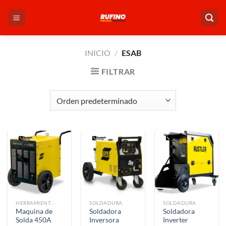
Saltar
al
contenido
INICIO
/
ESAB
FILTRAR
HERRAMIENTAS
SOLDADURA
SOLDADURA
Maquina de
Soldadora
Soldadora
Solda 450A
Inversora
Inverter