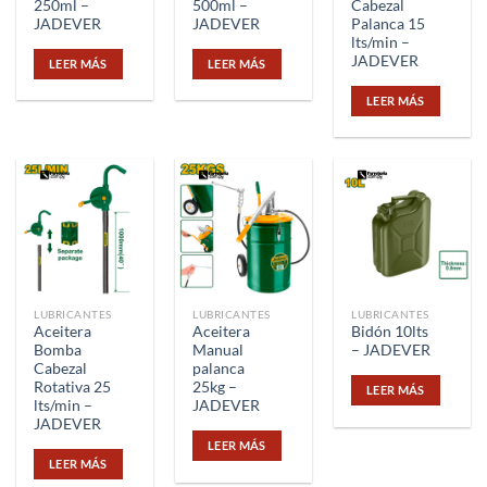
250ml –
500ml –
Cabezal
JADEVER
JADEVER
Palanca 15
lts/min –
JADEVER
LEER MÁS
LEER MÁS
LEER MÁS
LUBRICANTES
LUBRICANTES
LUBRICANTES
Aceitera
Aceitera
Bidón 10lts
Bomba
Manual
– JADEVER
Cabezal
palanca
Rotativa 25
25kg –
LEER MÁS
lts/min –
JADEVER
JADEVER
LEER MÁS
LEER MÁS