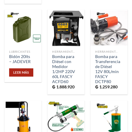
LUBRICANTES
HERRAMIENTAS
HERRAMIENTAS
Bidón 20lts
Bomba para
Bomba para
– JADEVER
Diésel con
Transferencia
Medidor
de Diésel
1/2HP 220V
12V 80L/min
LEER MÁS
60L FASCY
FASCY
ACFD60
DCTP80
₲
1.888.920
₲
1.259.280