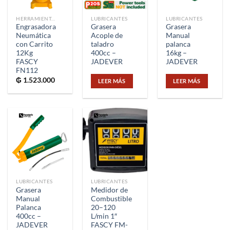
HERRAMIENTAS
LUBRICANTES
LUBRICANTES
Engrasadora
Grasera
Grasera
Neumática
Acople de
Manual
con Carrito
taladro
palanca
12Kg
400cc –
16kg –
FASCY
JADEVER
JADEVER
FN112
₲
1.523.000
LEER MÁS
LEER MÁS
LUBRICANTES
LUBRICANTES
Grasera
Medidor de
Manual
Combustible
Palanca
20–120
400cc –
L/min 1″
JADEVER
FASCY FM-