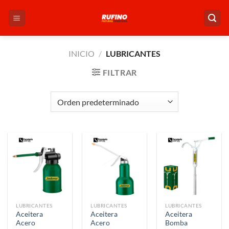
Saltar
al
contenido
INICIO
/
LUBRICANTES
FILTRAR
LUBRICANTES
LUBRICANTES
LUBRICANTES
Aceitera
Aceitera
Aceitera
Acero
Acero
Bomba