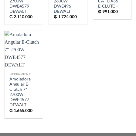
2700W
2600W
CAT DX36
DWE4579
DWE496
E-CLUTCH
DEWALT
DEWALT
₲
991.000
₲
2.110.000
₲
1.724.000
HERRAMIENTAS
Amoladora
Angular E-
Clutch 7″
2700W
DWE4577
DEWALT
₲
1.665.000