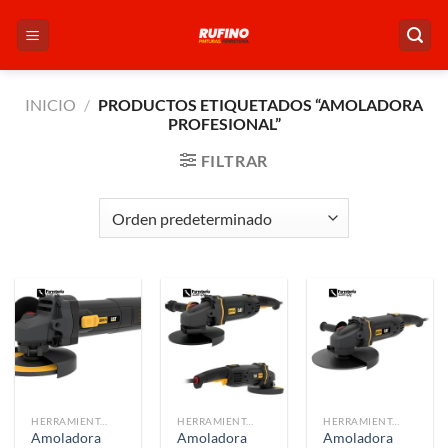
Saltar
al
contenido
INICIO
/
PRODUCTOS ETIQUETADOS “AMOLADORA
PROFESIONAL”
FILTRAR
HERRAMIENTAS
HERRAMIENTAS
HERRAMIENTAS
Amoladora
Amoladora
Amoladora