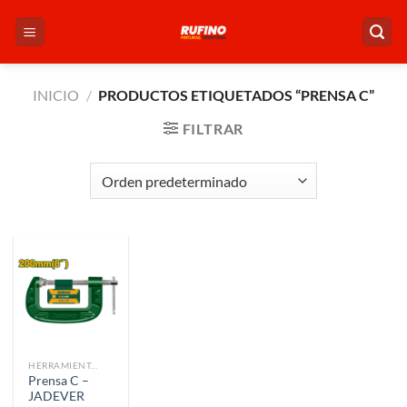
Saltar
al
contenido
INICIO
/
PRODUCTOS ETIQUETADOS “PRENSA C”
FILTRAR
HERRAMIENTAS
Prensa C –
JADEVER