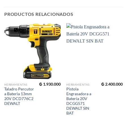
PRODUCTOS RELACIONADOS
₲
1.930.000
₲
2.400.000
HERRAMIENTAS
HERRAMIENTAS
Taladro Percutor
Pistola
a Bateria 13mm
Engrasadora a
20V DCD776C2
Batería 20V
DEWALT
DCGG571
DEWALT SIN
BAT