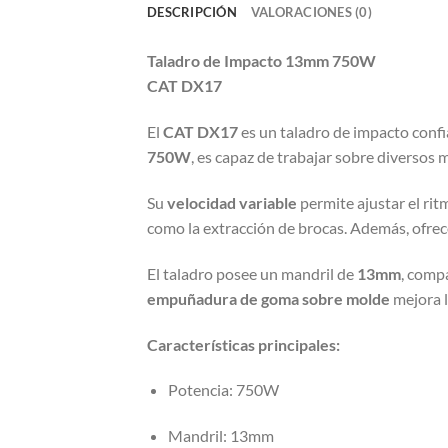
DESCRIPCIÓN
VALORACIONES (0)
Taladro de Impacto 13mm 750W
CAT DX17
El
CAT DX17
es un taladro de impacto confi
750W
, es capaz de trabajar sobre diversos m
Su
velocidad variable
permite ajustar el rit
como la extracción de brocas. Además, ofre
El taladro posee un mandril de
13mm
, compa
empuñadura de goma sobre molde
mejora l
Características principales:
Potencia: 750W
Mandril: 13mm