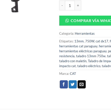
Taladro de Impacto 13mm 750W 
COMPRAR VÍA WHA
Categoría:
Herramientas
Etiquetas:
13mm
,
750W
,
cat dx17
,
herramientas cat paraguay
,
herramie
herramientas eléctricas paraguay
,
pe
resistencia
,
taladro 13mm 750w
,
ta
taladro con maletín
,
Taladro de Impa
impacto cat
,
taladro eléctrico
,
taladr
Marca:
CAT