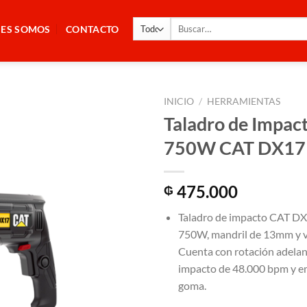
Buscar
NES SOMOS
CONTACTO
por:
INICIO
/
HERRAMIENTAS
Taladro de Impa
750W CAT DX17
475.000
₲
Taladro de impacto CAT DX
750W, mandril de 13mm y ve
Cuenta con rotación adelant
impacto de 48.000 bpm y 
goma.