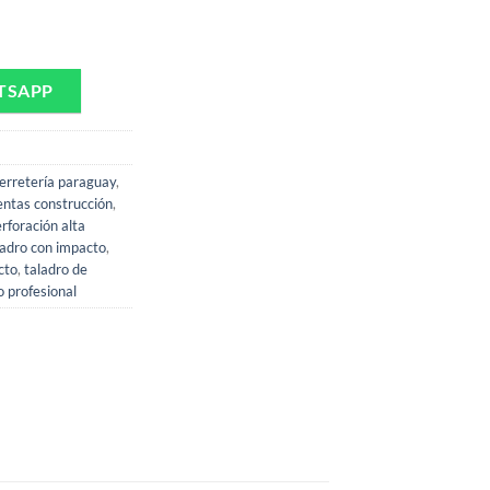
CAT DX17 cantidad
TSAPP
ferretería paraguay
,
ntas construcción
,
rforación alta
ladro con impacto
,
cto
,
taladro de
o profesional