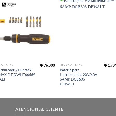
₲
76.000
₲
1.70
AMIENTAS
HERRAMIENTAS
rnillador y Puntas 6
Batería para
 MAX FIT DWHT66569
Herramientas 20V/60V
ALT
6AMP DCB606
DEWALT
ATENCIÓN AL CLIENTE