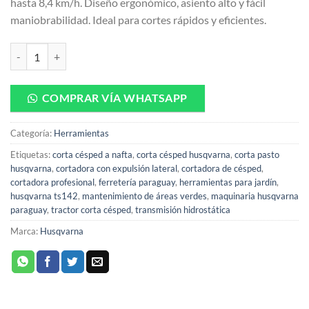
hasta 8,4 km/h. Diseño ergonómico, asiento alto y fácil
maniobrabilidad. Ideal para cortes rápidos y eficientes.
Tractor Corta Cesped Nafta HUSQVARNA S142 cantidad
COMPRAR VÍA WHATSAPP
Categoría:
Herramientas
Etiquetas:
corta césped a nafta
,
corta césped husqvarna
,
corta pasto
husqvarna
,
cortadora con expulsión lateral
,
cortadora de césped
,
cortadora profesional
,
ferretería paraguay
,
herramientas para jardín
,
husqvarna ts142
,
mantenimiento de áreas verdes
,
maquinaria husqvarna
paraguay
,
tractor corta césped
,
transmisión hidrostática
Marca:
Husqvarna