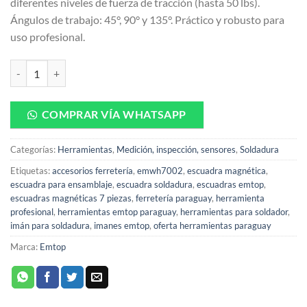
diferentes niveles de fuerza de tracción (hasta 50 lbs).
Ángulos de trabajo: 45°, 90° y 135°. Práctico y robusto para
uso profesional.
Escuadras Magnéticas Emtop EMWH 7 piezas cantidad
COMPRAR VÍA WHATSAPP
Categorías:
Herramientas
,
Medición, inspección, sensores
,
Soldadura
Etiquetas:
accesorios ferretería
,
emwh7002
,
escuadra magnética
,
escuadra para ensamblaje
,
escuadra soldadura
,
escuadras emtop
,
escuadras magnéticas 7 piezas
,
ferretería paraguay
,
herramienta
profesional
,
herramientas emtop paraguay
,
herramientas para soldador
,
imán para soldadura
,
imanes emtop
,
oferta herramientas paraguay
Marca:
Emtop