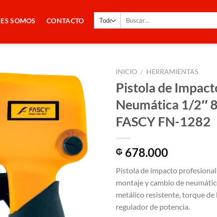
Buscar
NES SOMOS
CONTACTO
por:
INICIO
/
HERRAMIENTAS
Pistola de Impact
Neumática 1/2″
FASCY FN-1282
678.000
₲
Pistola de impacto profesional
montaje y cambio de neumátic
metálico resistente, torque d
regulador de potencia.