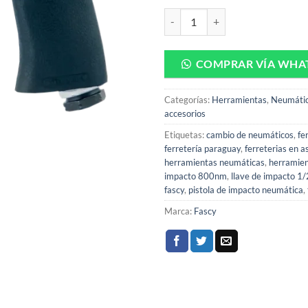
Pistola de Impacto Neumática 1
COMPRAR VÍA WHA
Categorías:
Herramientas
,
Neumátic
accesorios
Etiquetas:
cambio de neumáticos
,
fe
ferretería paraguay
,
ferreterias en a
herramientas neumáticas
,
herramien
impacto 800nm
,
llave de impacto 1/
fascy
,
pistola de impacto neumática
,
Marca:
Fascy