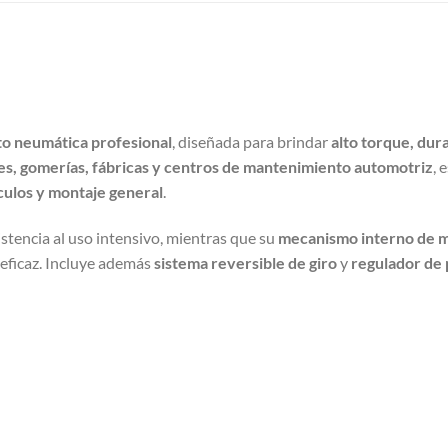
to neumática profesional
, diseñada para brindar
alto torque, dura
res, gomerías, fábricas y centros de mantenimiento automotriz
, 
culos y montaje general
.
istencia al uso intensivo, mientras que su
mecanismo interno de ma
 eficaz. Incluye además
sistema reversible de giro
y
regulador de 