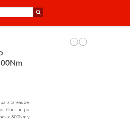
o
 800Nm
 para tareas de
os. Con cuerpo
e hasta 800Nm y