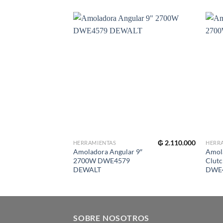
₲
2.110.000
HERRAMIENTAS
HERR
Amoladora Angular 9″
Amola
2700W DWE4579
Clut
DEWALT
DWE
SOBRE NOSOTROS