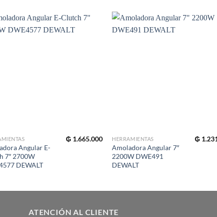
₲
1.665.000
₲
1.23
AMIENTAS
HERRAMIENTAS
dora Angular E-
Amoladora Angular 7″
ch 7″ 2700W
2200W DWE491
4577 DEWALT
DEWALT
ATENCIÓN AL CLIENTE