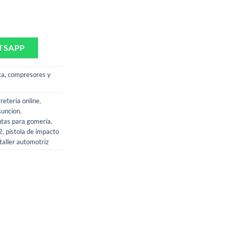
/2" 800Nm FASCY FN-1282 cantidad
TSAPP
a, compresores y
rreteria online
,
suncion
,
tas para gomería
,
2
,
pistola de impacto
taller automotriz