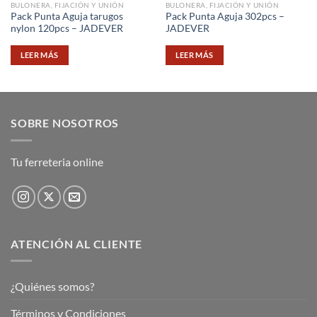
BULONERA, FIJACIÓN Y UNIÓN
BULONERA, FIJACIÓN Y UNIÓN
Pack Punta Aguja tarugos
Pack Punta Aguja 302pcs –
nylon 120pcs – JADEVER
JADEVER
LEER MÁS
LEER MÁS
SOBRE NOSOTROS
Tu ferreteria online
ATENCIÓN AL CLIENTE
¿Quiénes somos?
Términos y Condiciones