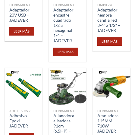
HERRAMIENTAS
HERRAMIENTAS
LIMPIEZA
Adaptador
Adaptador
Adaptador
20V USB –
encastre
hembra
JADEVER
cuadrado
canilla red
1/2 a
3/4″ x 1/2″ –
hexagonal
JADEVER
LEER MÁS
1/4 –
JADEVER
LEER MÁS
LEER MÁS
ADHESIVOS Y CINTAS
HERRAMIENTAS
HERRAMIENTAS
Adhesivo
Allanadora
Amoladora
Epoxi –
alisadora
115MM
JADEVER
91cm
710W –
(6.5HP) –
JADEVER