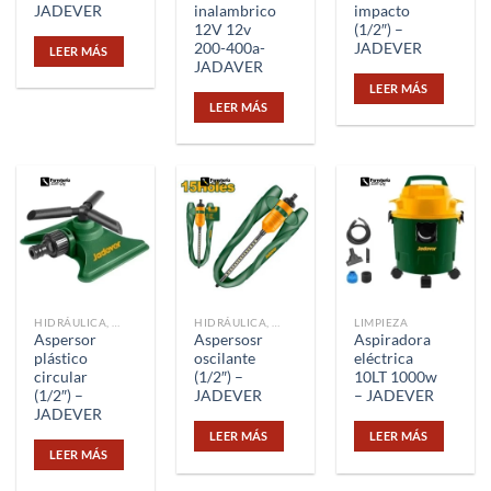
JADEVER
inalambrico
impacto
12V 12v
(1/2″) –
200-400a-
JADEVER
LEER MÁS
JADAVER
LEER MÁS
LEER MÁS
HIDRÁULICA, TUBERÍAS Y CONEXIONES
HIDRÁULICA, TUBERÍAS Y CONEXIONES
LIMPIEZA
Aspersor
Aspersosr
Aspiradora
plástico
oscilante
eléctrica
circular
(1/2″) –
10LT 1000w
(1/2″) –
JADEVER
– JADEVER
JADEVER
LEER MÁS
LEER MÁS
LEER MÁS