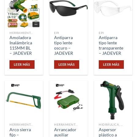
HERRAMIENTAS
EPI
EPI
Amoladora
Antiparra
Antiparra
Inalámbrica
tipo lente
tipo lente
115MM BL
oscuro –
transparente
– JADEVER
JADEVER
– JADEVER
LEER MÁS
LEER MÁS
LEER MÁS
HERRAMIENTAS
HERRAMIENTAS
HIDRÁULICA, TUBERÍAS Y CONEXIONES
Arco sierra
Arrancador
Aspersor
fijo –
auxiliar
plástico a