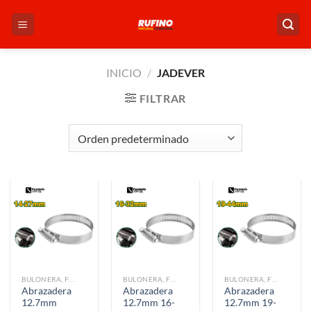
Saltar
al
contenido
INICIO
/
JADEVER
FILTRAR
BULONERA, FIJACIÓN Y UNIÓN
BULONERA, FIJACIÓN Y UNIÓN
BULONERA, FIJACIÓN Y UNIÓN
Abrazadera
Abrazadera
Abrazadera
12.7mm
12.7mm 16-
12.7mm 19-