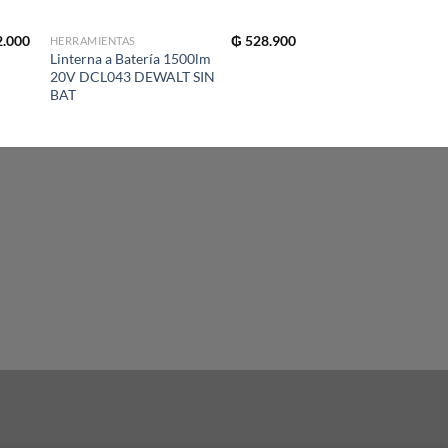
.000
₲
528.900
HERRAMIENTAS
HERRAMIENTAS
Linterna a Batería 1500lm
Amoladora Angular 4
20V DCL043 DEWALT SIN
800W DWE4020 DE
BAT