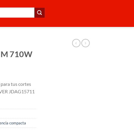
MM 710W
para tus cortes
DEVER JDAG15711
encia compacta