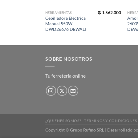
₲
1.562.000
HERRAMIENTAS
HERR
Cepilladora Eléctrica
Amola
Manual 550W
260
DWD26676 DEWALT
DEW
SOBRE NOSOTROS
Tu ferreteria online
¿QUIÉNES SOMOS?
TÉRMINOS Y CONDICIONES
Copyright
©
Grupo Rufino SRL
| Desarrollado p