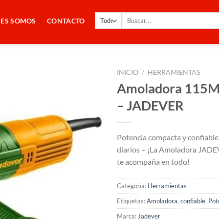
Buscar
NES SOMOS
CONTACTO
por:
INICIO
/
HERRAMIENTAS
Amoladora 115
– JADEVER
Potencia compacta y confiable 
diarios – ¡La Amoladora JA
te acompaña en todo!
Categoría:
Herramientas
Etiquetas:
Amoladora
,
confiable
,
Pot
Marca:
Jadever