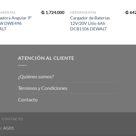
₲
1.724.000
₲
642
AMIENTAS
HERRAMIENTAS
dora Angular 9″
Cargador de Baterías
0W DWE496
12V/20V Litio 6Ah
ALT
DCB1106 DEWALT
ATENCIÓN AL CLIENTE
¿Quiénes somos?
Términos y Condiciones
Contacto
CONTACTO
or
AG01