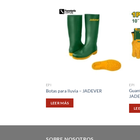
EPI
EPI
Guant
Botas para lluvia – JADEVER
JAD
LEER MÁS
LE
SOBRE NOSOTROS