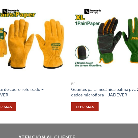
EPI
e de cuero reforzado –
Guantes para mecánica palma pvc 
EVER
dedos microfibra – JADEVER
ER MÁS
LEER MÁS
ATENCIÓN AL CLIENTE