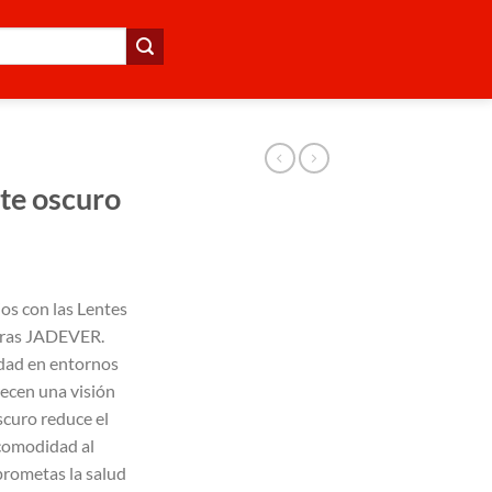
nte oscuro
jos con las Lentes
uras JADEVER.
dad en entornos
recen una visión
scuro reduce el
comodidad al
mprometas la salud