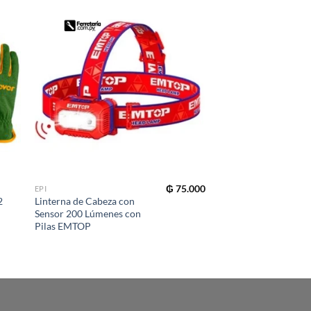
₲
75.000
EPI
EPI
2
Linterna de Cabeza con
Casco de seguridad 
Sensor 200 Lúmenes con
Pilas EMTOP
LEER MÁS