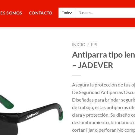
Buscar
NES SOMOS
CONTACTO
por:
INICIO
/
EPI
Antiparra tipo le
– JADEVER
Asegura la protección de tus o
De Seguridad Antiparras Osc
Diseñadas para brindar seguri
de trabajo, estas antiparras of
clara y protección. Su diseño o
deslumbramiento, brindando 
cortar, lijar o perforar. No co