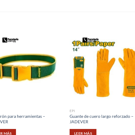
S
EPI
rón para herramientas –
Guante de cuero largo reforzado –
EVER
JADEVER
ER MÁS
LEER MÁS