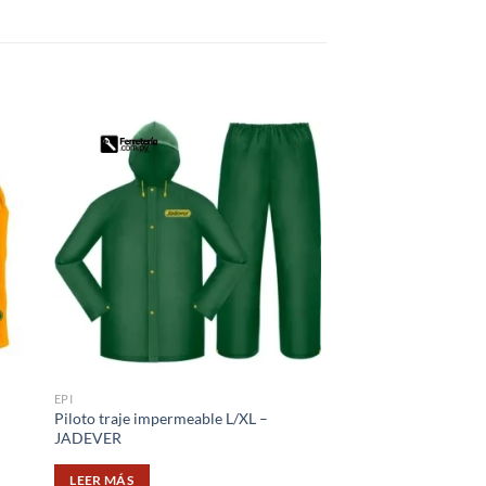
EPI
EPI
Piloto traje impermeable L/XL –
Guantes para mecáni
JADEVER
dedos microfibra –
LEER MÁS
LEER MÁS