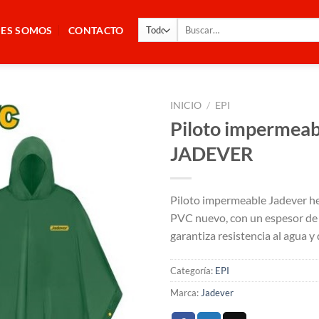
Buscar
NES SOMOS
CONTACTO
por:
INICIO
/
EPI
Piloto impermeab
JADEVER
Piloto impermeable Jadever h
PVC nuevo, con un espesor de
garantiza resistencia al agua y
Categoría:
EPI
Marca:
Jadever