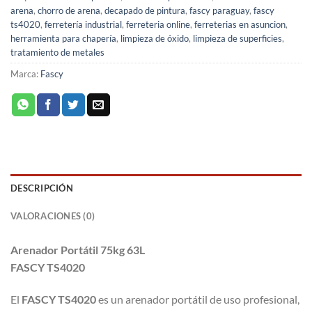
arena
,
chorro de arena
,
decapado de pintura
,
fascy paraguay
,
fascy
ts4020
,
ferretería industrial
,
ferreteria online
,
ferreterias en asuncion
,
herramienta para chapería
,
limpieza de óxido
,
limpieza de superficies
,
tratamiento de metales
Marca:
Fascy
DESCRIPCIÓN
VALORACIONES (0)
Arenador Portátil 75kg 63L
FASCY TS4020
El
FASCY TS4020
es un arenador portátil de uso profesional,