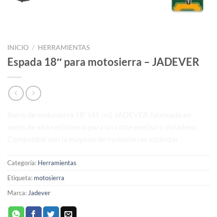
INICIO
/
HERRAMIENTAS
Espada 18″ para motosierra – JADEVER
Barra de motosierra 18″ (45 cm) JADEVER, fabricada en
acero de alta resistencia para un corte preciso y duradero.
Compatible con la mayoría de motosierras estándar
Categoría:
Herramientas
Etiqueta:
motosierra
Marca:
Jadever