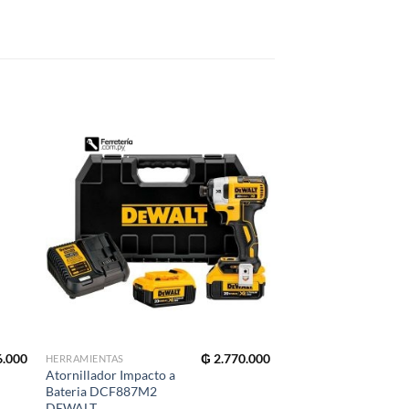
6.000
₲
2.770.000
HERRAMIENTAS
HERRAMIENTAS
Atornillador Impacto a
Amoladora Angular 9
Bateria DCF887M2
2700W DWE4579
DEWALT
DEWALT