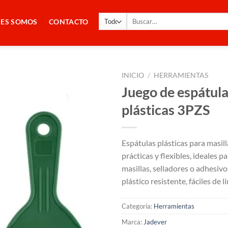
Buscar
NES SOMOS
CONTACTO
por:
INICIO
/
HERRAMIENTAS
Juego de espátul
plásticas 3PZS
Espátulas plásticas para masi
prácticas y flexibles, ideales pa
masillas, selladores o adhesivo
plástico resistente, fáciles de li
Categoría:
Herramientas
Marca:
Jadever