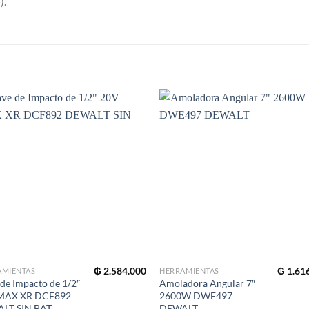
).
S
₲
2.584.000
₲
1.61
AMIENTAS
HERRAMIENTAS
 de Impacto de 1/2″
Amoladora Angular 7″
MAX XR DCF892
2600W DWE497
LT SIN BAT
DEWALT