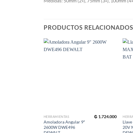
Medidas: 50mm (2»), 75mm (3»), 100mm (4»
PRODUCTOS RELACIONADO
₲
1.724.000
HERRAMIENTAS
HERR
Amoladora Angular 9″
Llave
2600W DWE496
20V 
DEWALT
DEWA