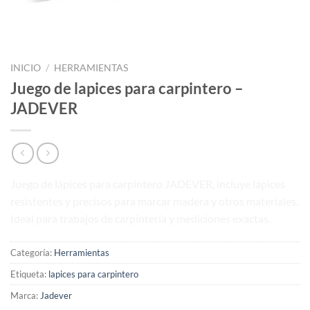
INICIO
/
HERRAMIENTAS
Juego de lapices para carpintero –
JADEVER
Juego de lápices para carpintero JADEVER, incluye lápices
resistentes y precisos para marcar madera y otros materiales.
Ideal para trabajos de carpintería y mediciones exactas.
Categoría:
Herramientas
Etiqueta:
lapices para carpintero
Marca:
Jadever