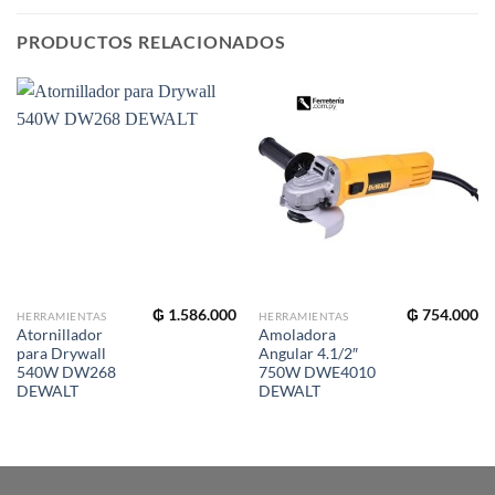
PRODUCTOS RELACIONADOS
₲
1.586.000
₲
754.000
HERRAMIENTAS
HERRAMIENTAS
Atornillador
Amoladora
para Drywall
Angular 4.1/2″
540W DW268
750W DWE4010
DEWALT
DEWALT