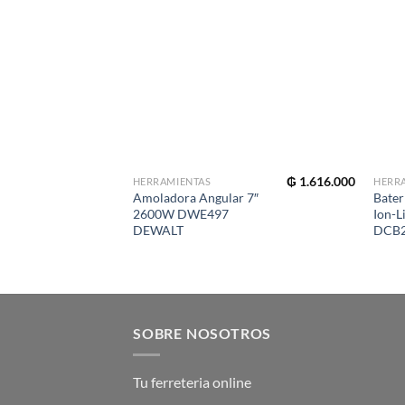
₲
1.616.000
HERRAMIENTAS
HERR
Amoladora Angular 7″
Bater
2600W DWE497
Ion-L
DEWALT
DCB2
SOBRE NOSOTROS
Tu ferreteria online