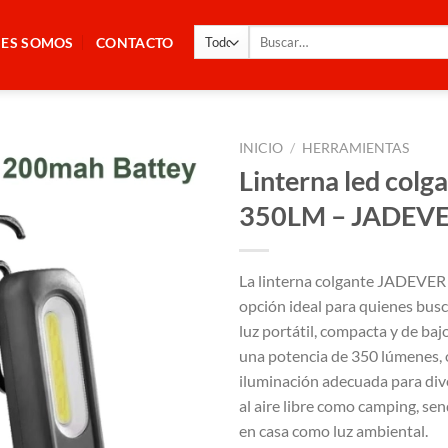
Buscar
NES SOMOS
CONTACTO
por:
INICIO
/
HERRAMIENTAS
Linterna led colg
350LM – JADEV
La linterna colgante JADEVER
opción ideal para quienes bus
luz portátil, compacta y de ba
una potencia de 350 lúmenes, 
iluminación adecuada para div
al aire libre como camping, sen
en casa como luz ambiental.