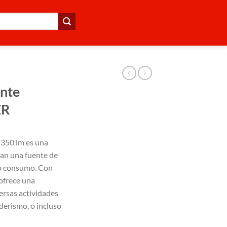
ante
ER
 350 lm es una
can una fuente de
jo consumo. Con
ofrece una
ersas actividades
derismo, o incluso