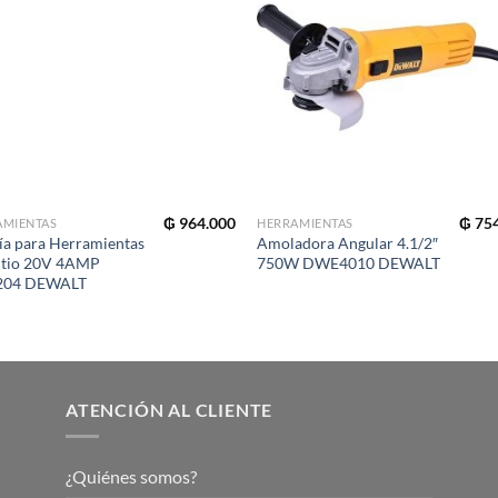
₲
964.000
₲
754
AMIENTAS
HERRAMIENTAS
ía para Herramientas
Amoladora Angular 4.1/2″
itio 20V 4AMP
750W DWE4010 DEWALT
04 DEWALT
ATENCIÓN AL CLIENTE
¿Quiénes somos?