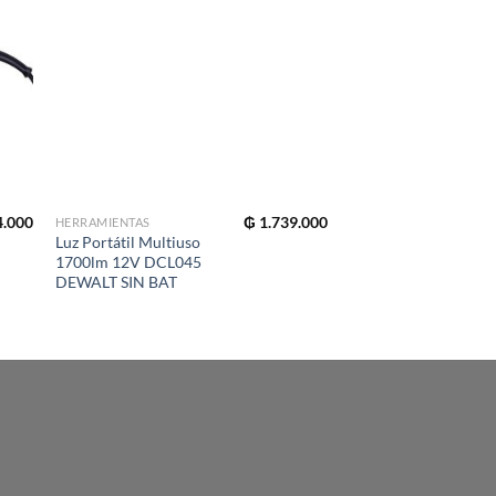
.000
₲
1.739.000
HERRAMIENTAS
HERRAMIENTAS
Luz Portátil Multiuso
Batería para
1700lm 12V DCL045
Herramientas Ion-Lit
DEWALT SIN BAT
20V 5AMP DCB205
DEWALT