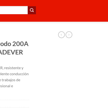
trodo 200A
 JADEVER
, resistente y
elente conducción
e trabajos de
esional e