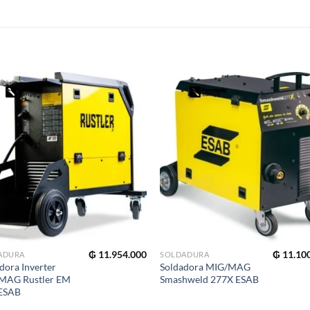
S
₲
11.954.000
₲
11.10
ADURA
SOLDADURA
dora Inverter
Soldadora MIG/MAG
MAG Rustler EM
Smashweld 277X ESAB
 ESAB