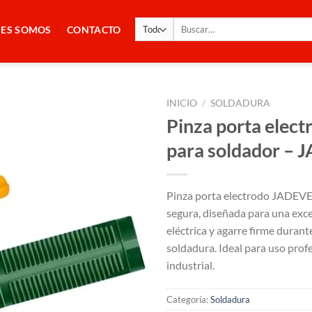
Buscar
NES SOMOS
CONTACTO
por:
INICIO
/
SOLDADURA
Pinza porta elec
para soldador –
Pinza porta electrodo JADEVER
segura, diseñada para una exc
eléctrica y agarre firme durant
soldadura. Ideal para uso prof
industrial.
Categoría:
Soldadura