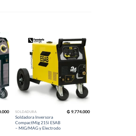
0.000
₲
9.774.000
SOLDADURA
HERRAMIENTAS
Soldadora Inversora
Soldador Inverter
CompactMig 215i ESAB
AWELCO MMA/TIG 
– MIG/MAG y Electrodo