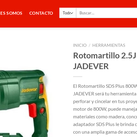
Buscar
NES SOMOS
CONTACTO
por:
INICIO
/
HERRAMIENTAS
Rotomartillo 2.5
JADEVER
El Rotomartillo SDS Plus 800
JADEVER será tu herramienta v
perforar y cincelar en tus proy
motor de 800W, puede manejar
materiales como madera, concr
adaptador SDS Plus le brinda 
con una amplia gama de acceso