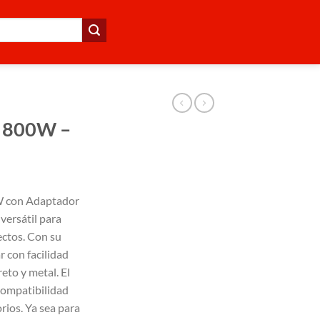
J 800W –
W con Adaptador
ersátil para
ectos. Con su
 con facilidad
eto y metal. El
compatibilidad
rios. Ya sea para