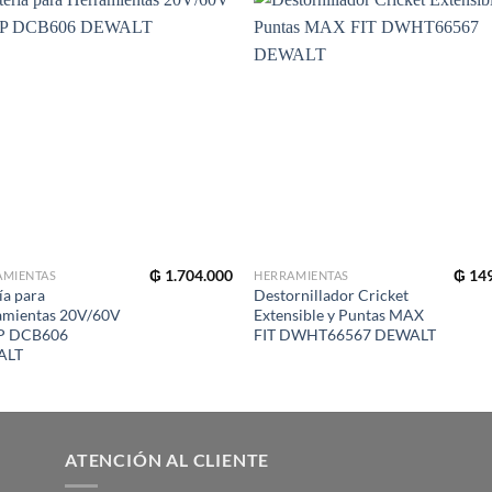
₲
1.704.000
₲
149
AMIENTAS
HERRAMIENTAS
ía para
Destornillador Cricket
amientas 20V/60V
Extensible y Puntas MAX
P DCB606
FIT DWHT66567 DEWALT
ALT
ATENCIÓN AL CLIENTE