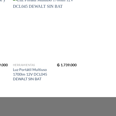
.000
₲
1.739.000
HERRAMIENTAS
HERRAMIENTAS
Luz Portátil Multiuso
Lijadora Orbital 1/4″
1700lm 12V DCL045
230W DWE6411 DE
DEWALT SIN BAT