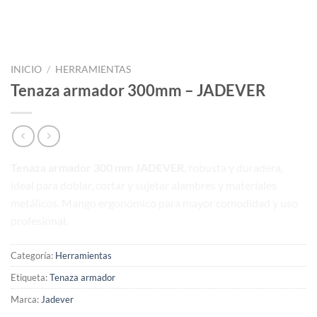
INICIO
/
HERRAMIENTAS
Tenaza armador 300mm – JADEVER
Tenaza armador 300 mm JADEVER
, robusta y duradera,
ideal para doblar, cortar y sujetar alambres y materiales
metálicos. Mango ergonómico para mayor comodidad y uso
profesional.
Categoría:
Herramientas
Etiqueta:
Tenaza armador
Marca:
Jadever