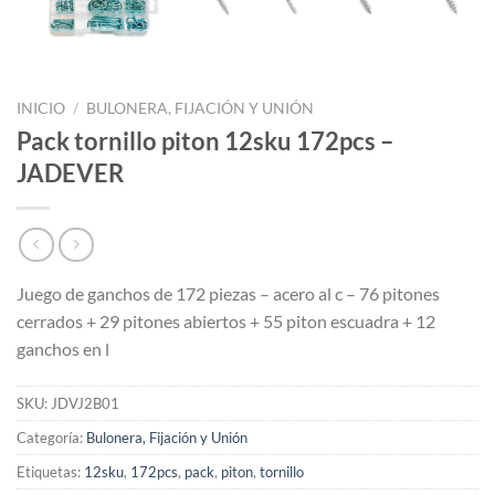
INICIO
/
BULONERA, FIJACIÓN Y UNIÓN
Pack tornillo piton 12sku 172pcs –
JADEVER
Juego de ganchos de 172 piezas – acero al c – 76 pitones
cerrados + 29 pitones abiertos + 55 piton escuadra + 12
ganchos en l
SKU:
JDVJ2B01
Categoría:
Bulonera, Fijación y Unión
Etiquetas:
12sku
,
172pcs
,
pack
,
piton
,
tornillo