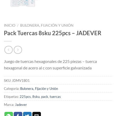
INICIO
/
BULONERA, FIJACIÓN Y UNIÓN
Pack Tuercas 8sku 225pcs – JADEVER
Juego de tuercas hexagonales de 225 piezas – tuerca
hexagonal de acero al c con superficie galvanizada
SKU:
JDMV1B01
Categoría:
Bulonera, Fijación y Unión
Etiquetas:
225pcs
,
8sku
,
pack
,
tuercas
Marca:
Jadever