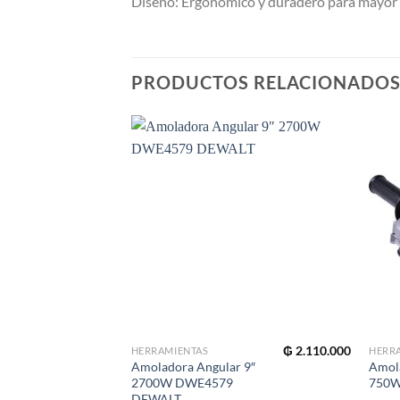
Diseño: Ergonómico y duradero para mayor 
PRODUCTOS RELACIONADO
₲
2.110.000
HERRAMIENTAS
HERR
Amoladora Angular 9″
Amola
2700W DWE4579
750W
DEWALT