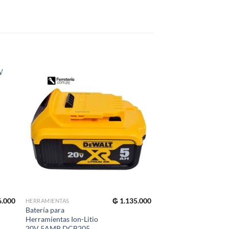
6.000
₲
1.135.000
HERRAMIENTAS
HERRAMIENTAS
Batería para
Amoladora Angular 7
Herramientas Ion-Litio
2200W DWE491
20V 5AMP DCB205
DEWALT