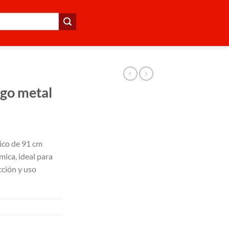
go metal
R
ico de 91 cm
ica, ideal para
cción y uso