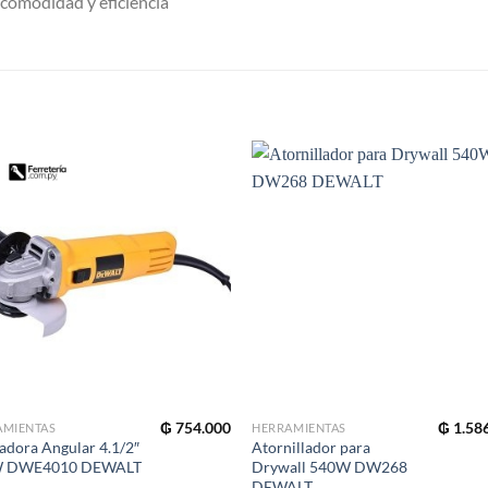
comodidad y eficiencia
S
₲
754.000
₲
1.58
AMIENTAS
HERRAMIENTAS
dora Angular 4.1/2″
Atornillador para
 DWE4010 DEWALT
Drywall 540W DW268
DEWALT