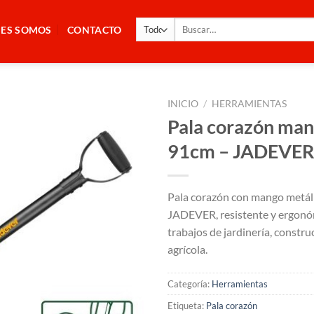
Buscar
NES SOMOS
CONTACTO
por:
INICIO
/
HERRAMIENTAS
Pala corazón man
91cm – JADEVE
Pala corazón con mango metál
JADEVER, resistente y ergonóm
trabajos de jardinería, constru
agrícola.
Categoría:
Herramientas
Etiqueta:
Pala corazón