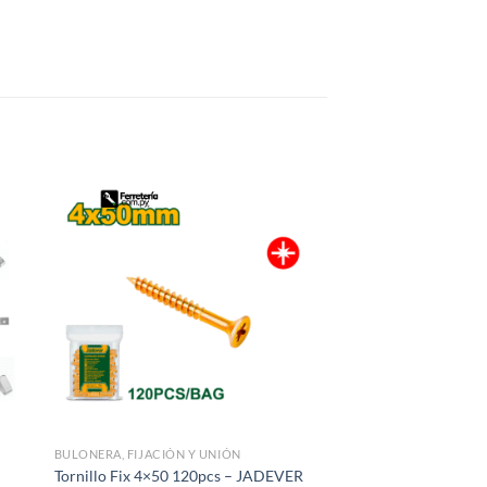
BULONERA, FIJACIÓN Y UNIÓN
BULONERA, FIJACIÓN 
Pack parker grower 
Tornillo Fix 4×50 120pcs – JADEVER