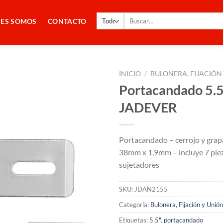
Buscar
NES SOMOS
CONTACTO
por:
INICIO
/
BULONERA, FIJACIÓN
Portacandado 5.5
JADEVER
Portacandado – cerrojo y grapa
38mm x 1,9mm – incluye 7 pie
sujetadores
SKU:
JDAN2155
Categoría:
Bulonera, Fijación y Unión
Etiquetas:
5.5"
,
portacandado