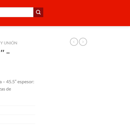
 Y UNIÓN
″ –
 – 45.5″ espesor:
zas de