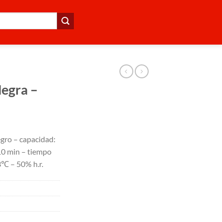
Negra –
negro – capacidad:
10 min – tiempo
3℃ – 50% h.r.