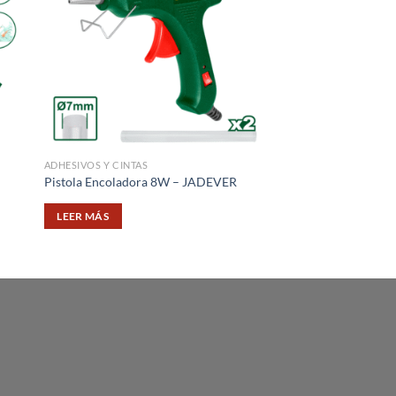
ADHESIVOS Y CINTAS
ADHESIVOS Y CINTAS
Pistola Encoladora 8W – JADEVER
Cinta Embalaje 100
LEER MÁS
LEER MÁS