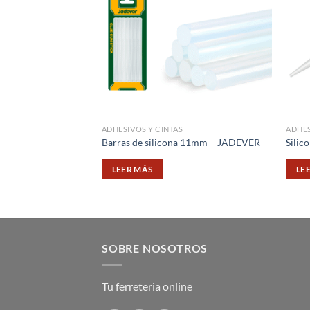
ADHESIVOS Y CINTAS
ADHES
Barras de silicona 11mm – JADEVER
Silic
LEER MÁS
LE
SOBRE NOSOTROS
Tu ferreteria online