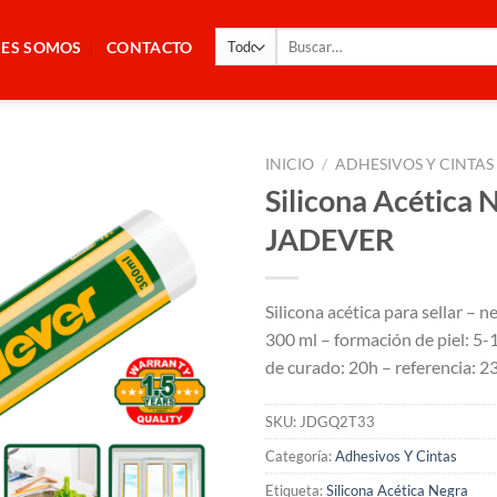
Buscar
NES SOMOS
CONTACTO
por:
INICIO
/
ADHESIVOS Y CINTAS
Silicona Acética 
JADEVER
Silicona acética para sellar – 
300 ml – formación de piel: 5-
de curado: 20h – referencia: 2
SKU:
JDGQ2T33
Categoría:
Adhesivos Y Cintas
Etiqueta:
Silicona Acética Negra