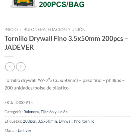
INICIO
/
BULONERA, FIJACIÓN Y UNIÓN
Tornillo Drywall Fino 3.5x50mm 200pcs –
JADEVER
Tornillo drywall #6×2″» (3.5x50mm) – paso fino – phillips –
200 unidades/bolsa de plástico
SKU:
JDXS2915
Categoría:
Bulonera, Fijación y Unión
Etiquetas:
200pcs
,
3.5x50mm
,
Drywall
,
fino
,
tornillo
Marca:
Jadever