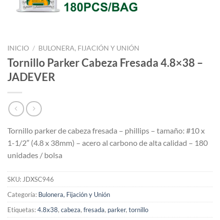
INICIO
/
BULONERA, FIJACIÓN Y UNIÓN
Tornillo Parker Cabeza Fresada 4.8×38 –
JADEVER
Tornillo parker de cabeza fresada – phillips – tamaño: #10 x
1-1/2″ (4.8 x 38mm) – acero al carbono de alta calidad – 180
unidades / bolsa
SKU:
JDXSC946
Categoría:
Bulonera, Fijación y Unión
Etiquetas:
4.8x38
,
cabeza
,
fresada
,
parker
,
tornillo