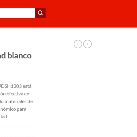
ad blanco
r JDSH1303 está
ón efectiva en
o materiales de
gonómico para
dad.