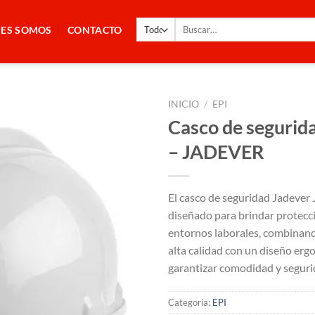
Buscar
NES SOMOS
CONTACTO
por:
INICIO
/
EPI
Casco de segurid
– JADEVER
El casco de seguridad Jadeve
diseñado para brindar protecci
entornos laborales, combinand
alta calidad con un diseño er
garantizar comodidad y seguri
Categoría:
EPI