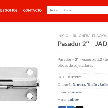
Buscar
NES SOMOS
CONTACTO
por:
INICIO
/
BULONERA, FIJACIÓN
Pasador 2″ – JA
Pasador – 2″ – espesor: 1,2 / 
piezas de sujetadores
SKU:
JDCX2K02
Categoría:
Bulonera, Fijación y Unión
Etiqueta:
pasador
Marca:
Jadever